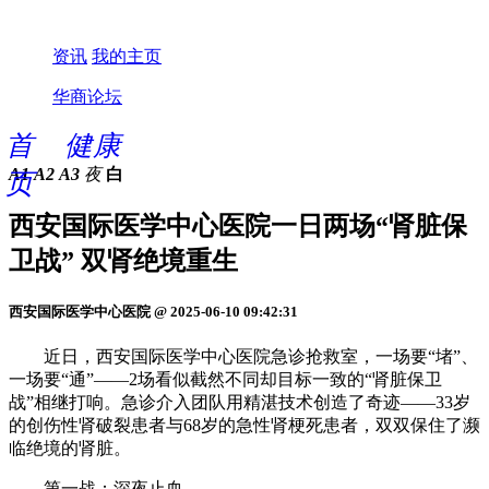
资讯
我的主页
华商论坛
首
健康
A1
A2
A3
夜
白
页
西安国际医学中心医院一日两场“肾脏保
卫战” 双肾绝境重生
西安国际医学中心医院 @ 2025-06-10 09:42:31
近日，西安国际医学中心医院急诊抢救室，一场要“堵”、
一场要“通”——2场看似截然不同却目标一致的“肾脏保卫
战”相继打响。急诊介入团队用精湛技术创造了奇迹——33岁
的创伤性肾破裂患者与68岁的急性肾梗死患者，双双保住了濒
临绝境的肾脏。
第一战：深夜止血