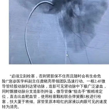
“必须立刻栓塞，否则肾脏保不住而且随时会有生命危
险!”急诊医学科副主任龚晓亮带领团队迅速行动。一根2.4F微
导管经股动脉到达肾动脉，造影可见肾动脉中下极广泛渗血，
同时髂腰动脉分支造影剂外溢，微导管像“狙击手”般精准定
位，直击出血靶血管，使用栓塞颗粒联合弹簧圈1枚进行栓
塞，扶大厦于将倾。尿管里原本暗红的尿液以肉眼可见的速度
转为清亮。