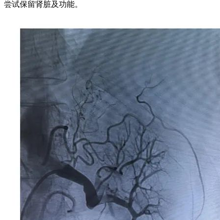
尝试保留肾脏及功能。