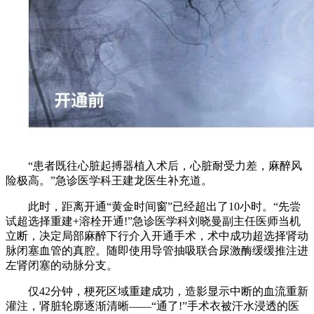
“患者既往心脏起搏器植入术后，心脏耐受力差，麻醉风
险极高。”急诊医学科王建龙医生补充道。
此时，距离开通“黄金时间窗”已经超出了10小时。“先尝
试超选择重建+溶栓开通!”急诊医学科刘晓曼副主任医师当机
立断，决定局部麻醉下行介入开通手术，术中成功超选择肾动
脉闭塞血管的真腔。随即使用导管抽吸联合尿激酶缓缓推注进
左肾闭塞的动脉分支。
仅42分钟，梗死区域重建成功，造影显示中断的血流重新
灌注，肾脏轮廓逐渐清晰——“通了!”手术衣被汗水浸透的医