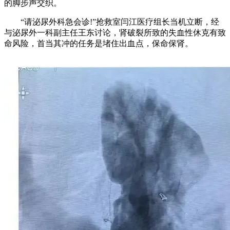
的脚步声交织。
“请泌尿外科急会诊!”抢救室闫江医疗组长当机立断，经
与泌尿外一科副主任王东讨论，肾破裂所致的失血性休克有致
命风险，首当其冲的任务是堵住出血点，保命保肾。