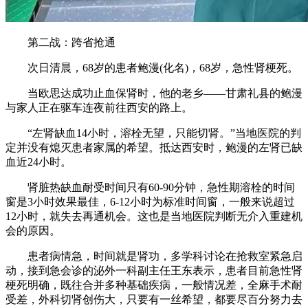
第二战：跨省抢通
次日清晨，68岁的患者鲍漫(化名)，68岁，急性肾梗死。
当欧思达成功止血保肾时，他的老乡——甘肃礼县的鲍漫
与家人正在驱车连夜前往西安的路上。
“左肾缺血14小时，溶栓无望，只能切肾。”当地医院的判
定并没有熄灭患者家属的希望。抵达西安时，鲍漫的左肾已缺
血近24小时。
肾脏热缺血耐受时间只有60-90分钟，急性期溶栓的时间
窗是3小时效果最佳，6-12小时为标准时间窗，一般来说超过
12小时，就失去再通机会。这也是当地医院判断无介入重建机
会的原因。
患者病情急，时间就是肾功，多学科讨论在抢救室紧急启
动，接到急会诊的泌外一科副主任王东表示，患者目前急性肾
梗死明确，既往合并多种基础疾病，一般情况差，全麻手术耐
受差，外科切肾创伤大，只要有一丝希望，都要尽百分努力去