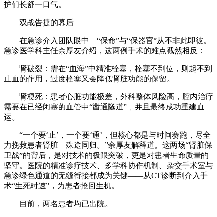
护们长舒一口气。
双战告捷的幕后
在急诊介入团队眼中，“保命”与“保器官”从不非此即彼。
急诊医学科主任余厚友介绍，这两例手术的难点截然相反：
肾破裂：需在“血海”中精准栓塞，栓塞不到位，则起不到
止血的作用，过度栓塞又会降低肾脏功能的保留。
肾梗死：患者心脏功能极差，外科整体风险高，腔内治疗
需要在已经闭塞的血管中“凿通隧道”，并且最终成功重建血
运。
“一个要‘止’，一个要‘通’，但核心都是与时间赛跑，尽全
力挽救患者肾脏，殊途同归。”余厚友解释道。这两场“肾脏保
卫战”的背后，是对技术的极限突破，更是对患者生命质量的
坚守。医院的精准诊疗技术、多学科协作机制、杂交手术室与
急诊绿色通道的无缝衔接都成为关键——从CT诊断到介入手
术“生死时速”，为患者抢回生机。
目前，两名患者均已出院。