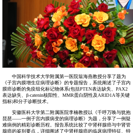
中国科学技术大学附属第一医院翁海燕教授分享了题为
《子宫内膜增生症病理诊断》的专题报告，系统阐述了子宫内
膜癌诊断的免疫组化标记物体系(包括PTEN表达缺失、PAX2
表达缺失、β-catenin核阳性、MMR蛋白阴性及ARID1A等关键
指标)和分子诊断技术。
安徽医科大学第二附属医院李楠教授以《千呼万唤与犹抱
琵琶——一例子宫内膜病变的病理诊断》为题，分享了一例疑
难病例的精彩诊断历程。报告系统比较了中肾样腺癌与中肾管
腺癌的鉴别要点，详细阐述了中肾样腺癌的临床病理特征、特