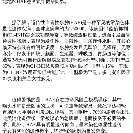
北地区HAE患者筑牢健康防线。
据了解，遗传性血管性水肿(HAE)是一种罕见的常染色体
显性遗传疾病，全球发病率约为1/50000。该病因C1酯酶抑制
剂(C1-INH)缺乏或功能异常，导致缓激肽过量，进而引发血管
通透性骤增，表现为发作性、自限性、非瘙痒性水肿。其核心
临床特点具有鲜明辨识度：水肿突发且无凹陷、无瘙痒、无荨
麻疹，好发于四肢、颜面、生殖器、呼吸道、胃肠道等部位，
通常3-5天可自行缓解但易反复发作;该病分型明确，其中Ⅰ型占
85%，表现为C1-INH浓度降低且功能缺陷，Ⅱ型占15%，表现
为C1-INH浓度正常但功能异常，Ⅲ型极为罕见，多与凝血因子
Ⅻ突变相关且女性多见。
值得警惕的是，HAE存在致命风险且极易误诊。其中，
喉头水肿是最凶险的症状，可快速导致窒息，致死率达40%;
胃肠道水肿则会引发剧烈腹痛、恶心呕吐，70%的患者会出现
此类消化道症状，常被误诊为急腹症，进而接受不必要的手
术。此外，HAE具有明显遗传倾向，呈常染色体显性遗传，
子女有50%的遗传概率，约25%的病例为自发突变。