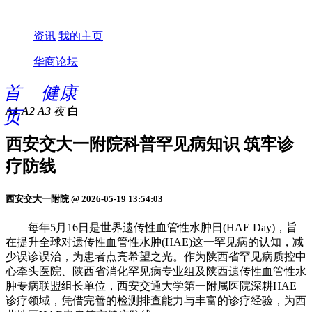
资讯
我的主页
华商论坛
首
健康
A1
A2
A3
夜
白
页
西安交大一附院科普罕见病知识 筑牢诊
疗防线
西安交大一附院 @ 2026-05-19 13:54:03
每年5月16日是世界遗传性血管性水肿日(HAE Day)，旨
在提升全球对遗传性血管性水肿(HAE)这一罕见病的认知，减
少误诊误治，为患者点亮希望之光。作为陕西省罕见病质控中
心牵头医院、陕西省消化罕见病专业组及陕西遗传性血管性水
肿专病联盟组长单位，西安交通大学第一附属医院深耕HAE
诊疗领域，凭借完善的检测排查能力与丰富的诊疗经验，为西