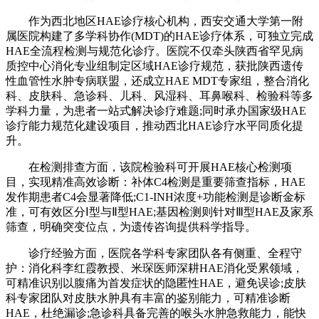
作为西北地区HAE诊疗核心机构，西安交通大学第一附
属医院构建了多学科协作(MDT)的HAE诊疗体系，可独立完成
HAE全流程检测与规范化诊疗。医院不仅牵头陕西省罕见病
质控中心消化专业组制定区域HAE诊疗规范，获批陕西遗传
性血管性水肿专病联盟，还成立HAE MDT专家组，整合消化
科、皮肤科、急诊科、儿科、风湿科、耳鼻喉科、检验科等多
学科力量，为患者一站式解决诊疗难题;同时承办国家级HAE
诊疗能力规范化建设项目，推动西北HAE诊疗水平同质化提
升。
在检测排查方面，该院检验科可开展HAE核心检测项
目，实现精准高效诊断：补体C4检测是重要筛查指标，HAE
发作期患者C4会显著降低;C1-INH浓度+功能检测是诊断金标
准，可有效区分Ⅰ型与Ⅱ型HAE;基因检测则针对Ⅲ型HAE及家系
筛查，明确突变位点，为遗传咨询提供科学指导。
诊疗经验方面，医院各学科专家团队各有侧重、全程守
护：消化科李红霞教授、米琛医师深耕HAE消化受累领域，
可精准识别以腹痛为首发症状的隐匿性HAE，避免误诊;皮肤
科专家团队对皮肤水肿具有丰富的鉴别能力，可精准诊断
HAE，杜绝漏诊;急诊科具备完善的喉头水肿急救能力，能快