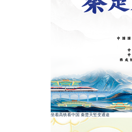
坐着高铁看中国 秦楚天堑变通途