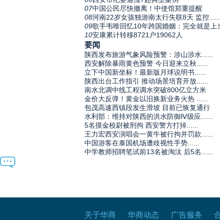
07
中国公民尽快撤离！中使馆郑重提醒
08
河南22岁女孩独游南太行失联8天 监控.....
09
歌手韦唯回忆10年跨国婚姻：完全就是上
10
安康累计转移8721户19062人
要闻
陕西发布旅游气象风险预警：涉山涉水......
西安解除暴雨黄色预警 今日迎来立秋......
立下中国新坐标！最新版月球说明书......
陕西出台工作指引 推动场景培育开放......
南水北调中线工程调水突破800亿立方米
金价大反弹！黄金以旧换新业务火热 ......
包茂高速西镇段发生滑坡 目前已恢复通行
水利部：维持对陕西的洪水防御Ⅳ级应......
5名摸金校尉被刑拘 西安警方打掉......
王力宏西安演唱会一黄牛被行拘并罚款......
中国游客在泰国机场遭歧视性手势......
中学教师招聘笔试前13名被淘汰 后5名......
关于华商
华商动态
广告服务