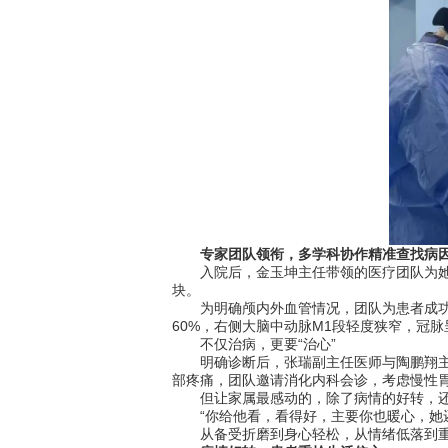
专家团队领衔，多学科协作精准查找病
入院后，金玉坤主任带领的医疗团队为她安排
块。
为明确颅内外血管情况，团队为患者成功实
60%，右侧大脑中动脉M1段轻度狭窄，冠
不仅治病，更要“治心”
明确诊断后，张瑞副主任医师与陶鹏翔主治
部疼痛，团队邀请消化内科会诊，考虑慢性
但让家属最感动的，除了病情的好转，还有
“你给他看，看得好，主要你也暖心，她还
从备受折磨到身心轻松，从情绪低落到重拾