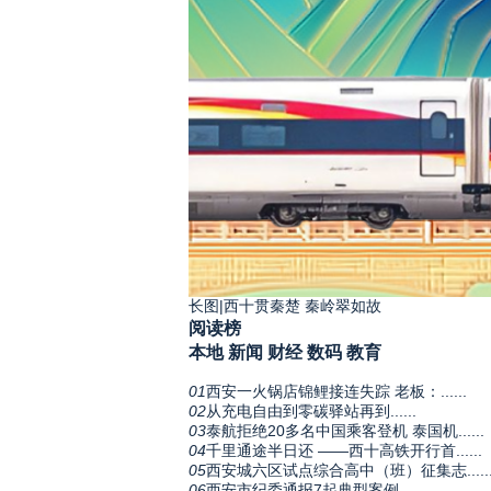
长图|西十贯秦楚 秦岭翠如故
阅读榜
本地
新闻
财经
数码
教育
01
西安一火锅店锦鲤接连失踪 老板：......
02
从充电自由到零碳驿站再到......
03
泰航拒绝20多名中国乘客登机 泰国机......
04
千里通途半日还 ——西十高铁开行首......
05
西安城六区试点综合高中（班）征集志.....
06
西安市纪委通报7起典型案例