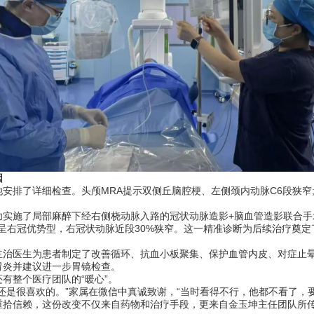
因
了详细检查。头颅MRA提示双侧丘脑腔梗、左侧颈内动脉C6段狭窄;
施了局部麻醉下经右侧桡动脉入路的冠状动脉造影+脑血管造影联合手
脉呈右冠优势型，右冠状动脉近段30%狭窄。这一精准诊断为后续治疗奠定
医生为患者制定了改善循环、抗血小板聚集、保护血管内皮、对症止晕
胃炎并建议进一步胃镜检查。
整个医疗团队的“暖心”。
是很喜欢的。”家属在微信中真诚致谢，“当时看得不行，他都不看了，要
信赖，这份改变不仅来自药物和治疗手段，更来自金玉坤主任团队所