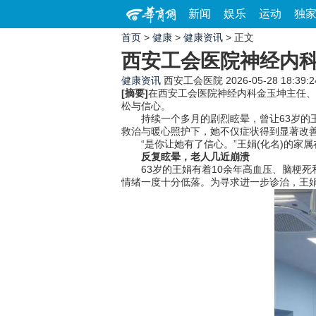
新闻
娱乐
运动
独
首页
>
健康
>
健康资讯
> 正文
西安工会医院神经内
健康资讯
西安工会医院
2026-05-28 18:39:2
[摘要]
在西安工会医院神经内科金玉坤主任、
松与信心。
持续一个多月的剧烈眩晕，曾让63岁的王
救治与暖心照护下，她不仅症状得到显著改
“是你让她有了信心。”王娟(化名)的家
反复眩晕，老人几近崩溃
63岁的王娟有着10余年高血压、脑梗死
情绪一度十分低落。为寻求进一步诊治，王