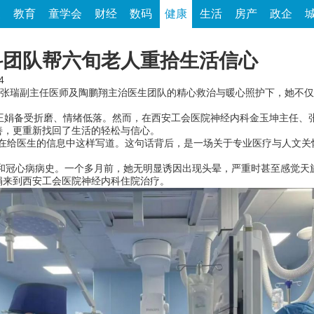
家
教育
童学会
财经
数码
健康
生活
房产
政企
科团队帮六旬老人重拾生活信心
4
张瑞副主任医师及陶鹏翔主治医生团队的精心救治与暖心照护下，她不仅
娟备受折磨、情绪低落。然而，在西安工会医院神经内科金玉坤主任、
善，更重新找回了生活的轻松与信心。
属在给医生的信息中这样写道。这句话背后，是一场关于专业医疗与人文关
和冠心病病史。一个多月前，她无明显诱因出现头晕，严重时甚至感觉天
娟来到西安工会医院神经内科住院治疗。