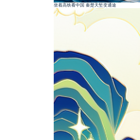
坐着高铁看中国 秦楚天堑变通途