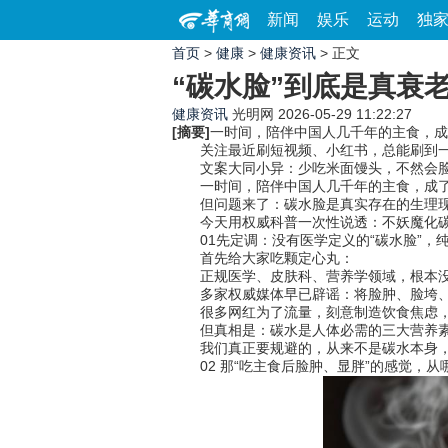
新闻
娱乐
运动
独
首页
>
健康
>
健康资讯
> 正文
“碳水脸”到底是真衰
健康资讯
光明网
2026-05-29 11:22:27
[摘要]
一时间，陪伴中国人几千年的主食，成
关注最近刷短视频、小红书，总能刷到一
文案大同小异：少吃米面馒头，不然会脸
一时间，陪伴中国人几千年的主食，成了“
但问题来了：碳水脸是真实存在的生理现
今天用权威科普一次性说透：不妖魔化碳
01先定调：没有医学定义的“碳水脸”，
首先给大家吃颗定心丸：
正规医学、皮肤科、营养学领域，根本没有
多家权威媒体早已辟谣：将脸肿、脸垮、
很多网红为了流量，刻意制造饮食焦虑，打
但真相是：碳水是人体必需的三大营养素
我们真正要规避的，从来不是碳水本身，
02 那“吃主食后脸肿、显胖”的感觉，从