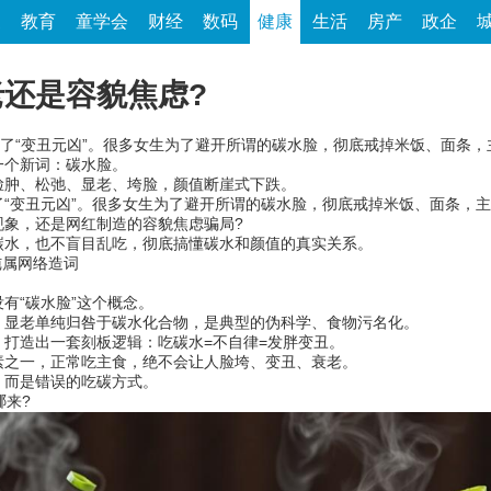
家
教育
童学会
财经
数码
健康
生活
房产
政企
老还是容貌焦虑?
了“变丑元凶”。很多女生为了避开所谓的碳水脸，彻底戒掉米饭、面条
个新词：碳水脸。
肿、松弛、显老、垮脸，颜值断崖式下跌。
变丑元凶”。很多女生为了避开所谓的碳水脸，彻底戒掉米饭、面条，主
象，还是网红制造的容貌焦虑骗局?
水，也不盲目乱吃，彻底搞懂碳水和颜值的真实关系。
纯属网络造词
“碳水脸”这个概念。
显老单纯归咎于碳水化合物，是典型的伪科学、食物污名化。
造出一套刻板逻辑：吃碳水=不自律=发胖变丑。
之一，正常吃主食，绝不会让人脸垮、变丑、衰老。
而是错误的吃碳方式。
哪来?