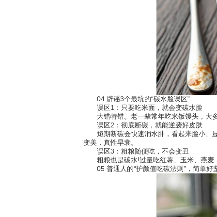
04 辟谣3个最坑的“碳水脸误区”
误区1：只要吃米面，就会变碳水脸
大错特错。老一辈常年吃米饭馒头，大多气
误区2：彻底断碳，就能逆袭好皮肤
短期断碳会快速消水肿，看起来脸小、显瘦
变美，真性早衰。
误区3：粗粮随便吃，不会变丑
粗粮也是碳水!过量吃红薯、玉米、燕麦，
05 普通人的“护颜值吃碳法则”，简单好