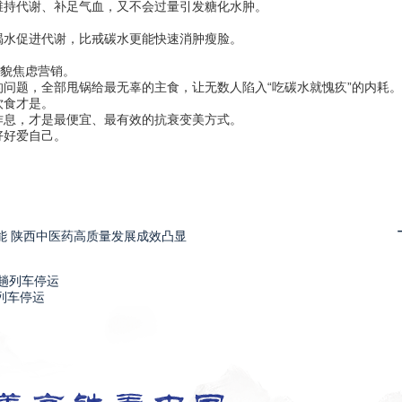
持代谢、补足气血，又不会过量引发糖化水肿。
水促进代谢，比戒碳水更能快速消肿瘦脸。
貌焦虑营销。
题，全部甩锅给最无辜的主食，让无数人陷入“吃碳水就愧疚”的内耗。
食才是。
息，才是最便宜、最有效的抗衰变美方式。
好爱自己。
能 陕西中医药高质量发展成效凸显
列车停运