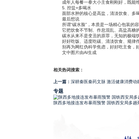
成年人每餐一拳大小主食刚刚好，既能维
5. 控盐+多喝水
面部水肿的核心是高盐，清淡饮食、多喝
最后想说
所谓“碳水脸”，本质是一场精心包装的容
它把饮食不节制、作息混乱、高盐高糖的问
碳水从来不是变丑的原罪，无知的极端饮
好好吃饭、适度吃碳、清淡饮食、规律作
别再为网红伪科学焦虑，好好吃主食，好
文中图片由AI生成
相关热词搜索：
上一篇：
深耕秦医秦药文脉 激活健康消费动
专题
陕西多地接连发布暴雨预警 国铁西安局多趟