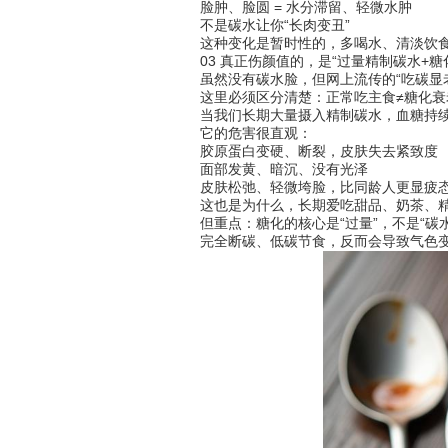
脸肿、脸圆 = 水分滞留、轻微水肿
不是碳水让你“长肉变丑”
这种变化是暂时性的，多喝水、清淡饮食、
03 真正伤颜值的，是“过量精制碳水+糖
虽然没有碳水脸，但网上流传的“吃碳显老
这里必须区分清楚：正常吃主食≠糖化衰
当我们长期大量摄入精制碳水，血糖持续处
它的危害很直观：
胶原蛋白变硬、断裂，皮肤失去紧致度
面部发黄、暗沉、没有光泽
皮肤松弛、轻微垮脸，比同龄人更显疲
这也是为什么，长期爱吃甜品、奶茶、精
但重点：糖化的核心是“过量”，不是“碳水
完全断碳、低碳节食，反而会导致气色变