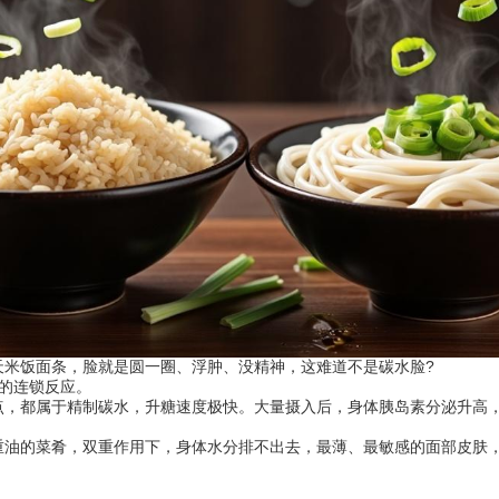
饭面条，脸就是圆一圈、浮肿、没精神，这难道不是碳水脸?
的连锁反应。
都属于精制碳水，升糖速度极快。大量摄入后，身体胰岛素分泌升高，
的菜肴，双重作用下，身体水分排不出去，最薄、最敏感的面部皮肤，