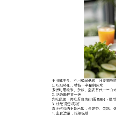
不用戒主食、不用极端低碳，只要调整吃
1. 粗细搭配，替换一半精制碳水
煮饭时用糙米、杂粮、燕麦替代一半白米
2. 吃饭顺序改一改
先吃蔬菜→再吃蛋白质(肉蛋鱼虾)→最后
3. 杜绝“隐形高碳”
真正伤脸的不是米饭，是奶茶、蛋糕、饼
4. 主食适量，拒绝极端