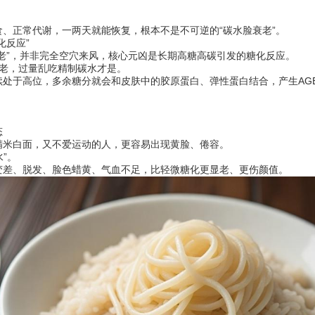
正常代谢，一两天就能恢复，根本不是不可逆的“碳水脸衰老”。
化反应”
”，并非完全空穴来风，核心元凶是长期高糖高碳引发的糖化反应。
老，过量乱吃精制碳水才是。
于高位，多余糖分就会和皮肤中的胶原蛋白、弹性蛋白结合，产生AGE
态
米白面，又不爱运动的人，更容易出现黄脸、倦容。
”。
差、脱发、脸色蜡黄、气血不足，比轻微糖化更显老、更伤颜值。