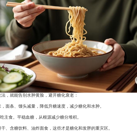
法，就能告别水肿黄脸，避开糖化衰老：
，面条、馒头减量，降低升糖速度，减少糖化和水肿。
吃主食。平稳血糖，从根源减少糖分堆积。
干、含糖饮料、油炸面食，这些才是糖化和发胖的重灾区。