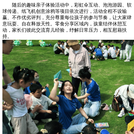
随后的趣味亲子体验活动中，彩虹伞互动、泡泡游园、软
球传递、纸飞机创意涂鸦等项目依次进行，活动全程不设输
赢、不作优劣评判，充分尊重每位孩子的参与节奏，让大家肆
意玩耍、自在释放天性。零食分享区域内，孩童结伴休憩互
动，家长们彼此交流育儿经验，纾解日常压力，相互慰藉扶
持。