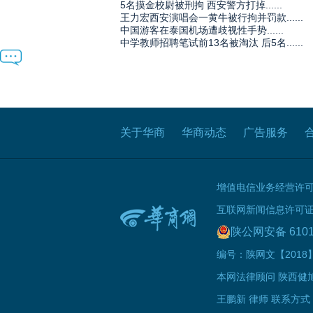
5名摸金校尉被刑拘 西安警方打掉......
王力宏西安演唱会一黄牛被行拘并罚款......
中国游客在泰国机场遭歧视性手势......
中学教师招聘笔试前13名被淘汰 后5名......
关于华商
华商动态
广告服务
增值电信业务经营许可证B
互联网新闻信息许可证 61
陕公网安备 6101
编号：陕网文【2018】0
本网法律顾问 陕西健
王鹏新 律师 联系方式：1