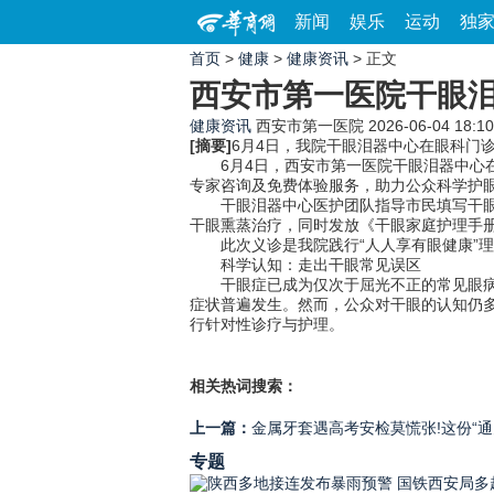
新闻
娱乐
运动
独
首页
>
健康
>
健康资讯
> 正文
西安市第一医院干眼泪
健康资讯
西安市第一医院
2026-06-04 18:10
[摘要]
6月4日，我院干眼泪器中心在眼科门
6月4日，西安市第一医院干眼泪器中心在
专家咨询及免费体验服务，助力公众科学护
干眼泪器中心医护团队指导市民填写干眼自
干眼熏蒸治疗，同时发放《干眼家庭护理手
此次义诊是我院践行“人人享有眼健康”理
科学认知：走出干眼常见误区
干眼症已成为仅次于屈光不正的常见眼病。
症状普遍发生。然而，公众对干眼的认知仍多
行针对性诊疗与护理。
相关热词搜索：
上一篇：
金属牙套遇高考安检莫慌张!这份“通
专题