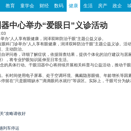
家
教育
童学会
财经
数码
健康
生活
房产
政企
器中心举办“爱眼日”义诊活动
:03
诊举办“人人享有眼健康，润泽双眸防治干眼”主题公益义诊。
眼科门诊举办“人人享有眼健康，润泽双眸防治干眼”主题公益义诊。活动
眼、主动防治。
评问卷，详细了解症状，依据筛查结果，提供个体化的治疗建议与居家
册》，将专业护眼知识延伸至日常生活。
念的具体行动。干眼泪器中心将持续开展相关科普与公益活动，推动干眼早
长时间使用电子屏幕、处于空调环境、佩戴隐形眼镜、年龄增长等因素
停留在“只是眼睛缺水”“滴滴眼药水就行”等误区。实际上，干眼可分为
关”攻略请收好