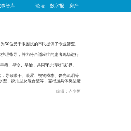
城事智库
论坛
数字报
房产
为50位受干眼困扰的市民提供了专业筛查、
护理指导，并为符合适应症的患者现场进行
筛、早诊、早治，共同守护清晰“视”界。
，导致眼干、眼涩、视物模糊、畏光流泪等
缺水型、缺油型及混合型等，需根据具体类型进
编辑：齐少恒