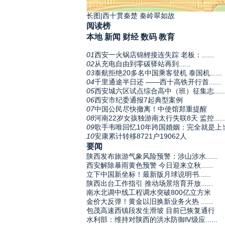
长图|西十贯秦楚 秦岭翠如故
阅读榜
本地
新闻
财经
数码
教育
01
西安一火锅店锦鲤接连失踪 老板：......
02
从充电自由到零碳驿站再到......
03
泰航拒绝20多名中国乘客登机 泰国机......
04
千里通途半日还 ——西十高铁开行首......
05
西安城六区试点综合高中（班）征集志.....
06
西安市纪委通报7起典型案例
07
中国公民尽快撤离！中使馆郑重提醒
08
河南22岁女孩独游南太行失联8天 监控.....
09
歌手韦唯回忆10年跨国婚姻：完全就是上
10
安康累计转移8721户19062人
要闻
陕西发布旅游气象风险预警：涉山涉水......
西安解除暴雨黄色预警 今日迎来立秋......
立下中国新坐标！最新版月球说明书......
陕西出台工作指引 推动场景培育开放......
南水北调中线工程调水突破800亿立方米
金价大反弹！黄金以旧换新业务火热 ......
包茂高速西镇段发生滑坡 目前已恢复通行
水利部：维持对陕西的洪水防御Ⅳ级应......