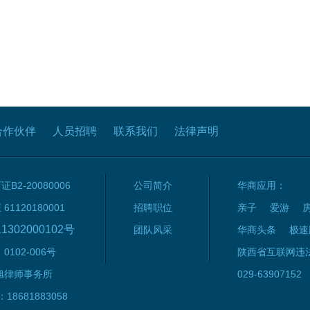
合作伙伴
人员招聘
联系我们
法律声明
2-20080006
公司简介
华商应用：
120180001
招聘职位
亲子
爱游
1302000102号
团队风采
华商头条
极速
102-006号
陕西省互联网违
旭律师事务所
029-63907152
8681883058