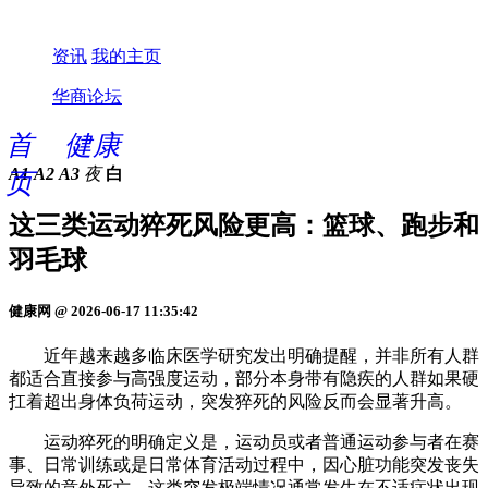
资讯
我的主页
华商论坛
首
健康
A1
A2
A3
夜
白
页
这三类运动猝死风险更高：篮球、跑步和
羽毛球
健康网 @ 2026-06-17 11:35:42
近年越来越多临床医学研究发出明确提醒，并非所有人群
都适合直接参与高强度运动，部分本身带有隐疾的人群如果硬
扛着超出身体负荷运动，突发猝死的风险反而会显著升高。
运动猝死的明确定义是，运动员或者普通运动参与者在赛
事、日常训练或是日常体育活动过程中，因心脏功能突发丧失
导致的意外死亡，这类突发极端情况通常发生在不适症状出现