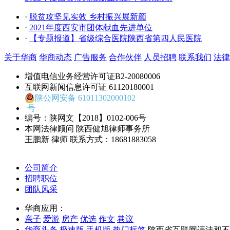
·
脱贫攻坚见实效 乡村振兴展新颜
·
2021年度西安市团体献血先进单位
·
【专题报道】省级综合医院陕西省第四人民医院
关于华商
华商动态
广告服务
合作伙伴
人员招聘
联系我们
法律
增值电信业务经营许可证B2-20080006
互联网新闻信息许可证 61120180001
陕公网安备 61011302000102
号
编号：陕网文【2018】0102-006号
本网法律顾问 陕西健旭律师事务所
王鹏新 律师 联系方式：18681883058
公司简介
招聘职位
团队风采
华商应用：
亲子
爱游
房产
优选
作文
巷议
华商头条
极速版
手机版
热门标签
陕西省互联网违法和不