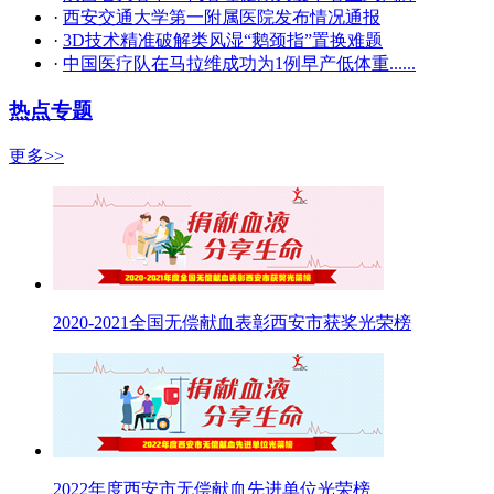
·
西安交通大学第一附属医院发布情况通报
·
3D技术精准破解类风湿“鹅颈指”置换难题
·
中国医疗队在马拉维成功为1例早产低体重......
热点专题
更多>>
2020-2021全国无偿献血表彰西安市获奖光荣榜
2022年度西安市无偿献血先进单位光荣榜