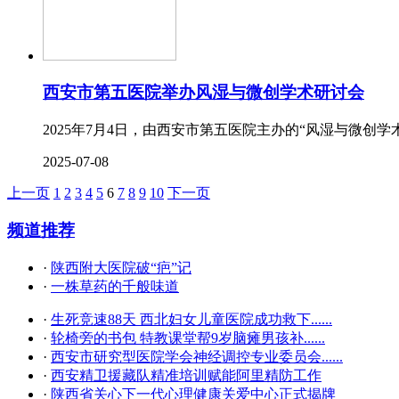
西安市第五医院举办风湿与微创学术研讨会
2025年7月4日，由西安市第五医院主办的“风湿与微创
2025-07-08
上一页
1
2
3
4
5
6
7
8
9
10
下一页
频道推荐
·
陕西附大医院破“疤”记
·
一株草药的千般味道
·
生死竞速88天 西北妇女儿童医院成功救下......
·
轮椅旁的书包 特教课堂帮9岁脑瘫男孩补......
·
西安市研究型医院学会神经调控专业委员会......
·
西安精卫援藏队精准培训赋能阿里精防工作
·
陕西省关心下一代心理健康关爱中心正式揭牌