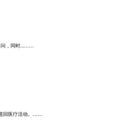
，同时...……
巡回医疗活动。……