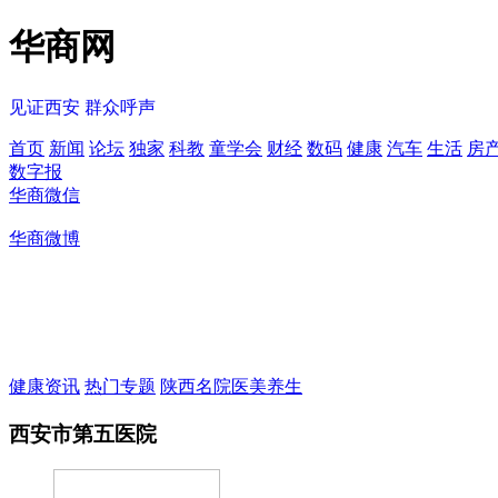
华商网
见证西安
群众呼声
首页
新闻
论坛
独家
科教
童学会
财经
数码
健康
汽车
生活
房
数字报
华商微信
华商微博
健康资讯
热门专题
陕西名院
医美养生
西安市第五医院