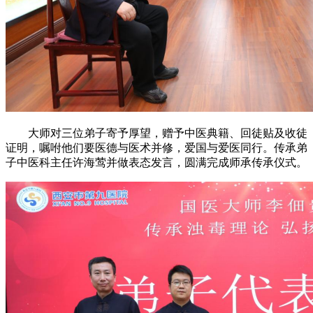
大师对三位弟子寄予厚望，赠予中医典籍、回徒贴及收徒
证明，嘱咐他们要医德与医术并修，爱国与爱医同行。传承弟
子中医科主任许海莺并做表态发言，圆满完成师承传承仪式。