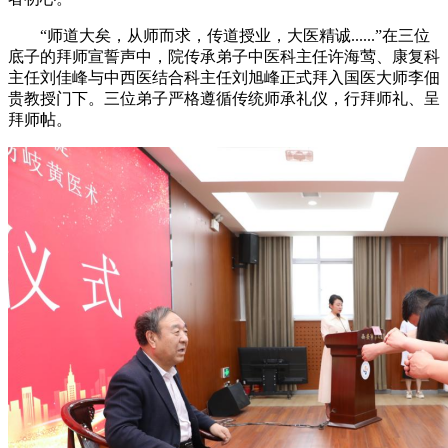
“师道大矣，从师而求，传道授业，大医精诚......”在三位
底子的拜师宣誓声中，院传承弟子中医科主任许海莺、康复科
主任刘佳峰与中西医结合科主任刘旭峰正式拜入国医大师李佃
贵教授门下。三位弟子严格遵循传统师承礼仪，行拜师礼、呈
拜师帖。