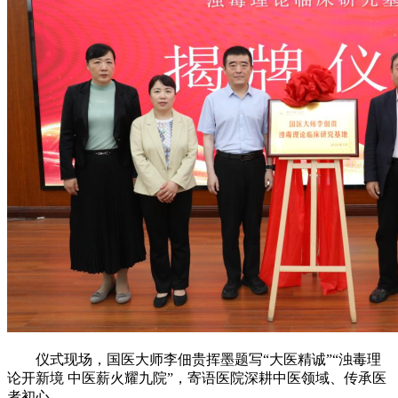
仪式现场，国医大师李佃贵挥墨题写“大医精诚”“浊毒理
论开新境 中医薪火耀九院”，寄语医院深耕中医领域、传承医
者初心。